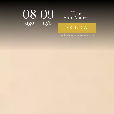
08
09
Hotel
Sant'Andrea
ago
ago
Modifica/Cancella prenotazione